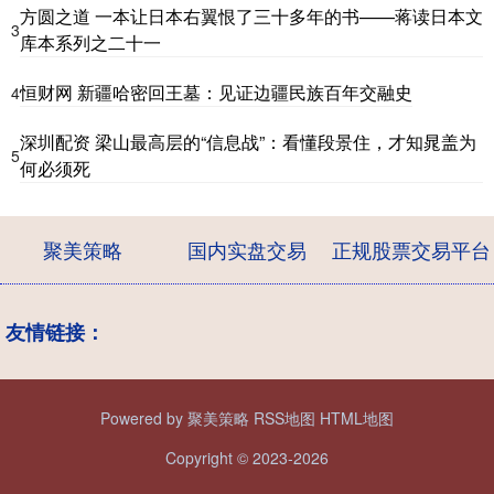
方圆之道 一本让日本右翼恨了三十多年的书——蒋读日本文
3
库本系列之二十一
恒财网 新疆哈密回王墓：见证边疆民族百年交融史
4
深圳配资 梁山最高层的“信息战”：看懂段景住，才知晁盖为
5
何必须死
聚美策略
国内实盘交易
正规股票交易平台
友情链接：
Powered by
聚美策略
RSS地图
HTML地图
Copyright
© 2023-2026