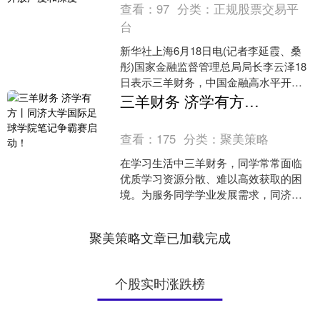
查看：
97
分类：
正规股票交易平
台
新华社上海6月18日电(记者李延霞、桑
彤)国家金融监督管理总局局长李云泽18
日表示三羊财务，中国金融高水平开放
前景广阔，将进一步拓展金融开放的广
三羊财务 济学有方丨同济大学国际足球学院笔记争霸赛启动！
度和深度，稳步扩....
查看：
175
分类：
聚美策略
在学习生活中三羊财务，同学常常面临
优质学习资源分散、难以高效获取的困
境。为服务同学学业发展需求，同济大
学学生会携手各学院学生会，共同推
出“济学有方”系列活动，致....
聚美策略文章已加载完成
个股实时涨跌榜