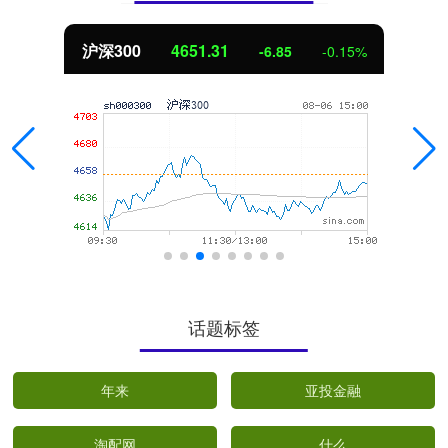
北证50
1122.88
-6.85
-0.15%
话题标签
年来
亚投金融
淘配网
什么