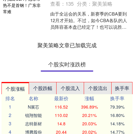
查看：
135
分类：
聚美策略
由于全运会的关系，新赛季的CBA要到
12月才开始。不过，如今CBA各队的人
员阵容基本盘已经定了！也可以说胜宇
配资，预测新赛季CBA的争冠格局完全
可以了。 本文横....
聚美策略文章已加载完成
个股实时涨跌榜
个股跌幅
个股流入
个股流出
换手率
个股涨幅
排名
名称
最新价
涨幅
换手率
1
N展芯
116.52
396.89%
79.39%
2
锐翔智能
110.02
20.21%
16.80%
3
志特新材
14.8
20.03%
14.18%
4
博腾股份
20.44
20.02%
14.77%