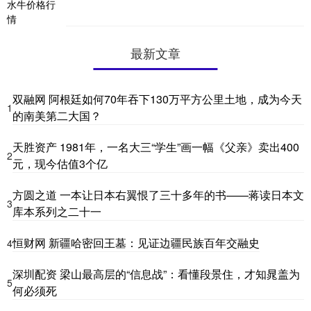
最新文章
双融网 阿根廷如何70年吞下130万平方公里土地，成为今天
1
的南美第二大国？
天胜资产 1981年，一名大三“学生”画一幅《父亲》卖出400
2
元，现今估值3个亿
方圆之道 一本让日本右翼恨了三十多年的书——蒋读日本文
3
库本系列之二十一
恒财网 新疆哈密回王墓：见证边疆民族百年交融史
4
深圳配资 梁山最高层的“信息战”：看懂段景住，才知晁盖为
5
何必须死